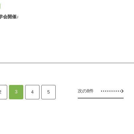
学会開催♪
次の8件
3
2
4
5