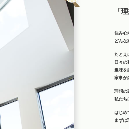
「理
住み心
どんな
たとえ
日々の
趣味を
家事が
理想の
私たち
はじめ
まずは