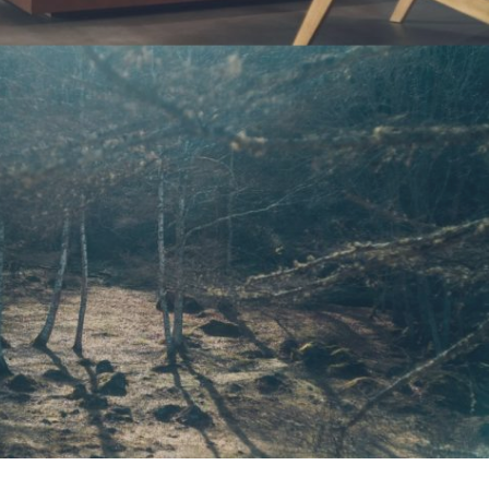
』
2丁目5号地』
2丁目1号地』
ハウス」
くなる「八本松南の家」
放感のある住まい
玄関と収納術『安佐南区伴東の家』
「八幡が丘の家」
」
す「安佐南区の家」
住宅「安東の家」