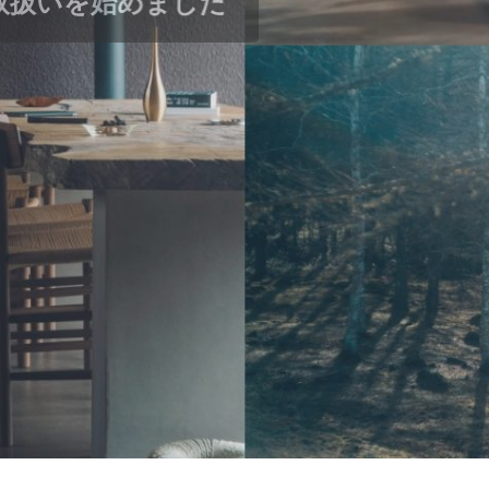
トコ
トコ
』取扱いを始めました
高級感を醸し出す外観『寺家字五島の家
自然な優しさが感じられるデザイン『東野
親しみやすい雰囲気を醸し出す外観『東野
が見事に調和した「八本松宗吉ガレージ
外観「御薗宇の家」
ニーが特徴的な「八本松飯田B棟」
な「八本松飯田A棟」
の良い空間
え「八木9丁目B棟の家」
ト大！「八木9丁目A棟の家」
太陽の光で満ちた家には誰もが集まりた
状を存分に生かした明るい光に満ちた開
ガレージハウス完成！
奥様も快適「己斐大迫の家」
める「四季が丘の家」
のLDKと家事効率の良さを叶えた2WAY
ある「皆賀の家」
に家族がつながるスタイリッシュハウス
「山本の家」
備えた家族に優しい「大町の家」
適な住まい「高取北の家」
スタイリッシュさが融合した「戸坂の家
れた開放感『中区舟入の家』
掲載
！
平屋感覚の暮らし「草津新町の家」
も『佐伯区八幡東の家』
能的にゆとりある空間でシンプルに暮ら
がらも寄り添えるバリアフリーの２世帯