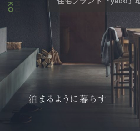
住宅ブランド『yado
モダンでありながらも
コントラストが美しく
モダンでありながらも
異素材のコントラスト
一際目を引く白一色の
第二のリビングバルコ
異素材の外観が印象的
新旧が織りなす居心地
可愛いポストがお出迎
軒天の木目がインパク
温かな木のぬくもりと
角地の三角形の敷地形
東広島市西条町寺家に
最短距離の家事動線。
ガラス越しに庭木が望
家族が集まるこだわり
開放感と最高の眺望が
大きな吹き抜けを中心
インパクトのある外観
開放感と機能性を兼ね
「山田新町の家」
家族の好きを集めた快
独特な雰囲気の和室と
都心の30坪で叶えら
ひろしまの家 Vol.13
雑誌に掲載されました
機能面と室内動線
2階リビングで叶えた
大家族ならではの工夫
マンションのように機
プライバシーを保ちな